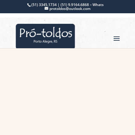
(51) 3345.1734 | (51) 9.9164.6868 – Whats
protoldos@outlook.com

protoldos@outlook.com

(51) 9.9164.6868

(51) 3345.1734
Toldos Braços Articulados